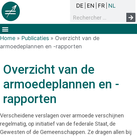
DE
EN
FR
NL
Het overlegproces
Dak- en thuisloosheid
Mensenrechten & armoede
Home
»
Publicaties
»
Overzicht van de
armoedeplannen en -rapporten
Overzicht van de
armoedeplannen en -
rapporten
Verscheidene verslagen over armoede verschijnen
regelmatig, op initiatief van de federale Staat, de
Gewesten of de Gemeenschappen. Ze dragen allen bij