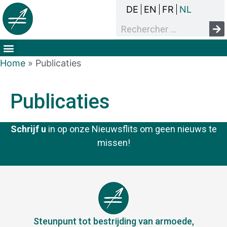
DE
EN
FR
NL
Het overlegproces
Dak- en thuisloosheid
Mensenrechten & armoede
Home
»
Publicaties
Publicaties
Schrijf u
in op onze Nieuwsflits om geen nieuws te
missen!
Steunpunt tot bestrijding van armoede,