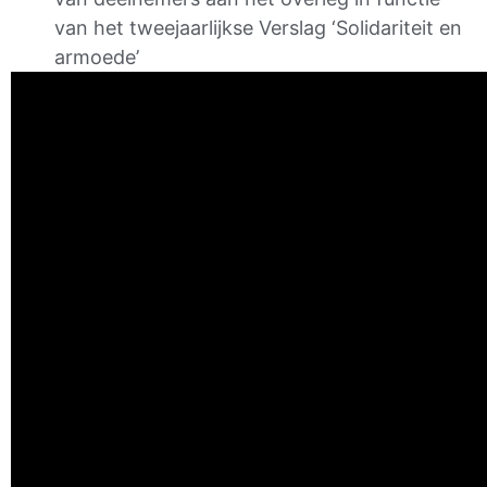
van het tweejaarlijkse Verslag ‘Solidariteit en
armoede’