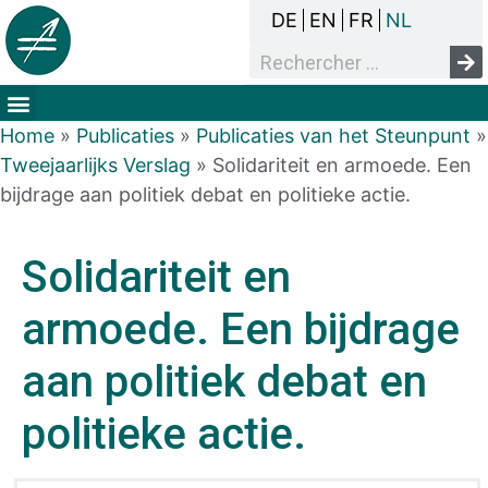
DE
EN
FR
NL
Het overlegproces
Dak- en thuisloosheid
Mensenrechten & armoede
Home
»
Publicaties
»
Publicaties van het Steunpunt
»
Tweejaarlijks Verslag
»
Solidariteit en armoede. Een
bijdrage aan politiek debat en politieke actie.
Solidariteit en
armoede. Een bijdrage
aan politiek debat en
politieke actie.