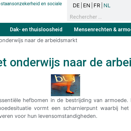
bestaansonzekerheid en sociale
DE
EN
FR
NL
Dak- en thuisloosheid
Mensenrechten & armo
onderwijs naar de arbeidsmarkt
t onderwijs naar de arbe
essentiële hefbomen in de bestrijding van armoede
moedesituatie
vormt een scharnierpunt waarbij het 
everen voor
hun
levensomstandigheden.