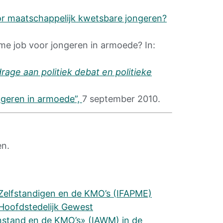
or maatschappelijk kwetsbare jongeren?
me job voor jongeren in armoede? In
:
rage aan politiek debat en politieke
ngeren in armoede”,
7 september 2010
.
en.
 Zelfstandigen en de KMO’s (IFAPME)
 Hoofdstedelijk Gewest
enstand en de KMO’s» (IAWM) in de