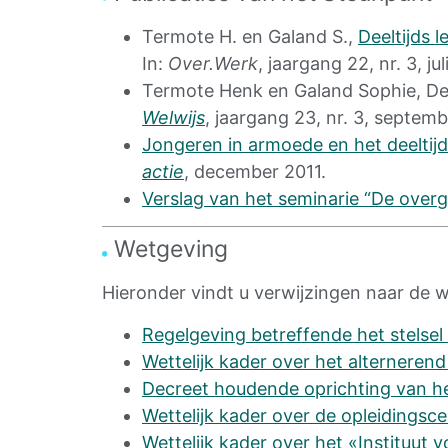
Termote H. en Galand S.,
Deeltijds 
In
:
Over.Werk
, jaargang 22, nr. 3, j
Termote Henk en Galand Sophie, Dee
Welwijs
, jaargang 23, nr. 3, septemb
Jongeren in armoede en het deeltij
actie
, december 2011.
Verslag van het seminarie “De over
Wetgeving
Hieronder vindt u verwijzingen naar de w
Regelgeving betreffende het stelse
Wettelijk kader over het alternere
Decreet houdende oprichting van he
Wettelijk kader over de opleidingsc
Wettelijk kader over het «Instituut