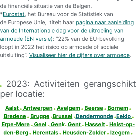
de financiële situatie van de Belgen.
*
Eurostat
, het Bureau voor de Statistiek van
de Europese Unie, titelt haar
pagina naar aanleiding
van de Internationale dag voor de uitroeiing van
armoede (EN versie)
: “22% van de EU-bevolking
loopt in 2022 het risico op armoede of sociale
uitsluiting”.
Visualiseer hier de cijfers over armoede
.
2023: Activiteiten gerangschikt
per locatie:
Aa
lst
Antwerpen
Avelgem
Beerse
Bornem
Bredene
Brugge
Brussel
Dendermonde
Eeklo
Erpe-Mere
Geel
Gen
k
Gent
Hasselt
Heist-op-
den-Berg
Herentals
Heusden-Zolder
Izegem