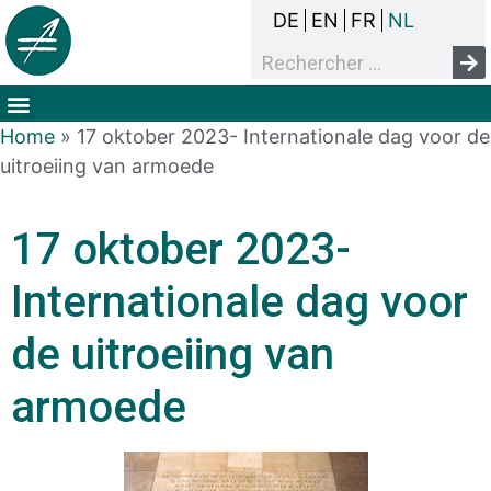
DE
EN
FR
NL
Het overlegproces
Dak- en thuisloosheid
Mensenrechten & armoede
Home
»
17 oktober 2023- Internationale dag voor de
uitroeiing van armoede
17 oktober 2023-
Internationale dag voor
de uitroeiing van
armoede