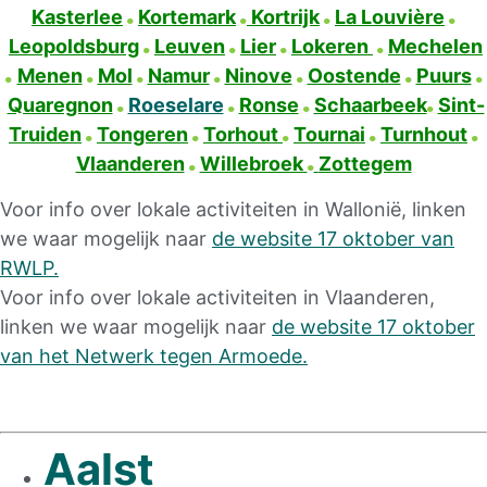
Kasterlee
Kortemark
Kortrijk
La Louvière
Leopoldsburg
Leuven
Lier
Lokeren
Mechelen
Menen
Mol
Namur
Ninove
Oostende
Puurs
Quaregnon
Roeselare
Ronse
Schaarbeek
Sint-
Truiden
Tongeren
Torhout
Tournai
Turnhout
Vlaanderen
Willebroek
Zottegem
Voor info over lokale activiteiten in Wallonië,
linken
we waar mogelijk naar
de website 17 oktober van
RWLP.
Voor info over lokale activiteiten in Vlaanderen,
linken we waar mogelijk naar
de website 17 oktober
van het Netwerk tegen Armoede.
Aalst