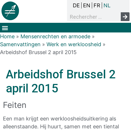
DE
EN
FR
NL
Het overlegproces
Dak- en thuisloosheid
Mensenrechten & armoede
Home
»
Mensenrechten en armoede
»
Samenvattingen
»
Werk en werkloosheid
»
Arbeidshof Brussel 2 april 2015
Arbeidshof Brussel 2
april 2015
Feiten
Een man krijgt een werkloosheidsuitkering als
alleenstaande. Hij huurt, samen met een tiental