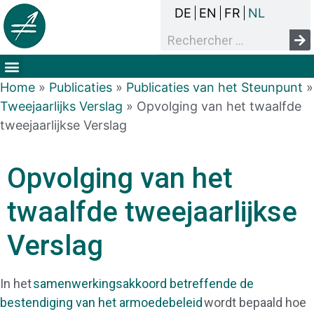
DE
EN
FR
NL
Het overlegproces
Dak- en thuisloosheid
Mensenrechten & armoede
Home
»
Publicaties
»
Publicaties van het Steunpunt
»
Tweejaarlijks Verslag
»
Opvolging van het twaalfde
tweejaarlijkse Verslag
Opvolging van het
twaalfde tweejaarlijkse
Verslag
In het
samenwerkingsakkoord betreffende de
bestendiging van het armoedebeleid
wordt bepaald hoe