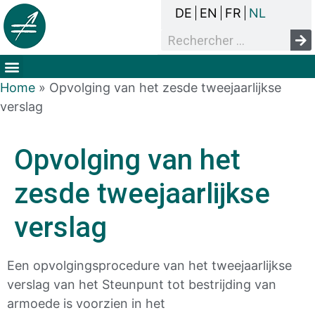
DE
EN
FR
NL
Het overlegproces
Dak- en thuisloosheid
Mensenrechten & armoede
Home
»
Opvolging van het zesde tweejaarlijkse
verslag
Opvolging van het
zesde tweejaarlijkse
verslag
Een opvolgingsprocedure van het tweejaarlijkse
verslag van het Steunpunt tot bestrijding van
armoede is voorzien in het