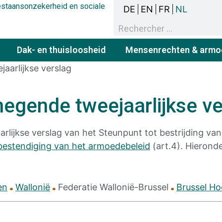
bestaansonzekerheid en sociale
DE
EN
FR
NL
Dak- en thuisloosheid
Mensenrechten & armo
aarlijkse verslag
negende tweejaarlijkse ve
lijkse verslag van het Steunpunt tot bestrijding van
estendiging van het armoedebeleid
(art.4). Hierond
en
Wallonië
Federatie Wallonië-Brussel
Brussel Ho