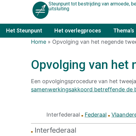
Steunpunt tot bestrijding van armoede, 
uitsluiting
Het Steunpunt
Het overlegproces
Thema’s
Home
»
Opvolging van het negende tweej
Opvolging van het 
Een opvolgingsprocedure van het tweejaar
samenwerkingsakkoord betreffende de b
Interfederaal
Federaal
Vlaander
Interfederaal