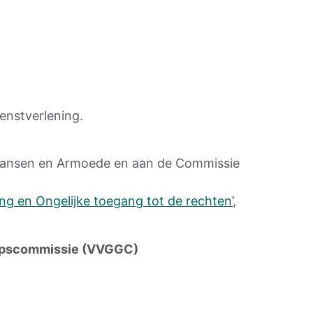
enstverlening.
n Kansen en Armoede en aan de Commissie
ng en Ongelijke toegang tot de rechten’
,
apscommissie (VVGGC)