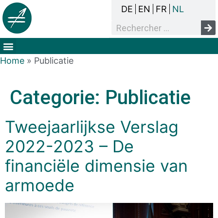
DE
EN
FR
NL
Het overlegproces
Dak- en thuisloosheid
Mensenrechten & armoede
Home
»
Publicatie
Categorie:
Publicatie
Tweejaarlijkse Verslag
2022-2023 – De
financiële dimensie van
armoede