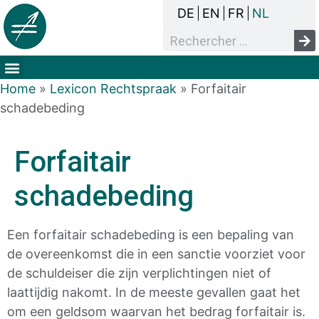
DE
EN
FR
NL
Het overlegproces
Dak- en thuisloosheid
Mensenrechten & armoede
Home
»
Lexicon Rechtspraak
»
Forfaitair
schadebeding
Forfaitair
schadebeding
Een forfaitair schadebeding is een bepaling van
de overeenkomst die in een sanctie voorziet voor
de schuldeiser die zijn verplichtingen niet of
laattijdig nakomt. In de meeste gevallen gaat het
om een geldsom waarvan het bedrag forfaitair is.