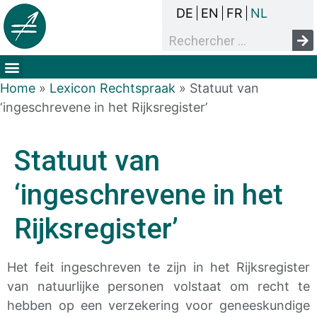
DE
EN
FR
NL
Het overlegproces
Dak- en thuisloosheid
Mensenrechten & armoede
Home
»
Lexicon Rechtspraak
»
Statuut van
‘ingeschrevene in het Rijksregister’
Statuut van
‘ingeschrevene in het
Rijksregister’
Het feit ingeschreven te zijn in het Rijksregister
van natuurlijke personen volstaat om recht te
hebben op een verzekering voor geneeskundige