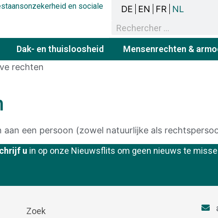
bestaansonzekerheid en sociale
DE
EN
FR
NL
Dak- en thuisloosheid
Mensenrechten & armo
eve rechten
n
n aan een persoon (zowel natuurlijke als rechtsperso
chrijf u
in op onze Nieuwsflits om geen nieuws te misse
Zoek