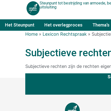
Steunpunt tot bestrijding van armoede, 
uitsluiting
Het Steunpunt
Het overlegproces
Thema’s
Home
»
Lexicon Rechtspraak
»
Subjecti
Subjectieve rechte
Subjectieve rechten zijn de rechten eige
S