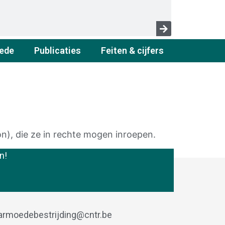
ede
Publicaties
Feiten & cijfers
on), die ze in rechte mogen inroepen.
n!
armoedebestrijding@cntr.be