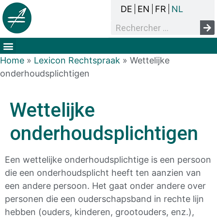
DE
EN
FR
NL
Het overlegproces
Dak- en thuisloosheid
Mensenrechten & armoede
Home
»
Lexicon Rechtspraak
»
Wettelijke
onderhoudsplichtigen
Wettelijke
onderhoudsplichtigen
Een wettelijke onderhoudsplichtige is een persoon
die een onderhoudsplicht heeft ten aanzien van
een andere persoon. Het gaat onder andere over
personen die een ouderschapsband in rechte lijn
hebben (ouders, kinderen, grootouders, enz.),