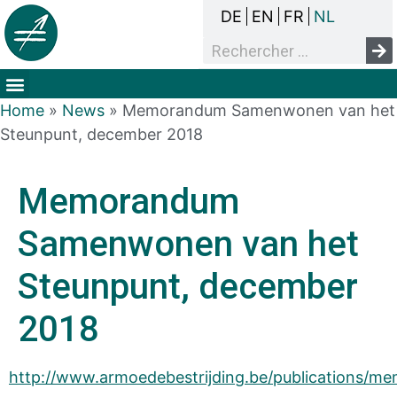
DE
EN
FR
NL
Het overlegproces
Dak- en thuisloosheid
Mensenrechten & armoede
Home
»
News
»
Memorandum Samenwonen van het
Steunpunt, december 2018
Memorandum
Samenwonen van het
Steunpunt, december
2018
http://www.armoedebestrijding.be/publications/m