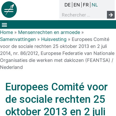
DE
EN
FR
NL
Het overlegproces
Dak- en thuisloosheid
Mensenrechten & armoede
Home
»
Mensenrechten en armoede
»
Samenvattingen
»
Huisvesting
»
Europees Comité
voor de sociale rechten 25 oktober 2013 en 2 juli
2014, nr. 86/2012, Europese Federatie van Nationale
Organisaties die werken met daklozen (FEANTSA) /
Nederland
Europees Comité voor
de sociale rechten 25
oktober 2013 en 2 juli