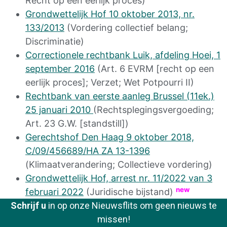
Recht op een eerlijk proces)
Grondwettelijk Hof 10 oktober 2013, nr.
133/2013
(Vordering collectief belang;
Discriminatie
)
Correctionele rechtbank Luik, afdeling Hoei, 1
september 2016
(Art. 6 EVRM [recht op een
eerlijk proces]; Verzet; Wet Potpourri II)
Rechtbank van eerste aanleg Brussel (11ek.)
25 januari 2010
(Rechtsplegingsvergoeding;
Art. 23 G.W. [standstill])
Gerechtshof Den Haag 9 oktober 2018,
C/09/456689/HA ZA 13-1396
(Klimaatverandering; Collectieve vordering)
Grondwettelijk Hof, arrest nr. 11/2022 van 3
new
februari 2022
(Juridische bijstand)
Schrijf u
in op onze Nieuwsflits om geen nieuws te
missen!