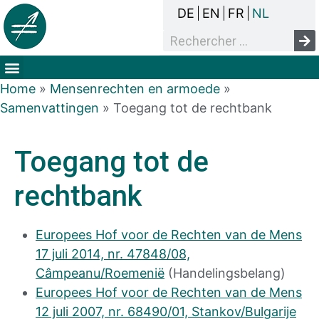
DE
EN
FR
NL
Het overlegproces
Dak- en thuisloosheid
Mensenrechten & armoede
Home
»
Mensenrechten en armoede
»
Samenvattingen
»
Toegang tot de rechtbank
Toegang tot de
rechtbank
Europees Hof voor de Rechten van de Mens
17 juli 2014, nr. 47848/08,
Câmpeanu/Roemenië
(Handelingsbelang)
Europees Hof voor de Rechten van de Mens
12 juli 2007, nr. 68490/01, Stankov/Bulgarije