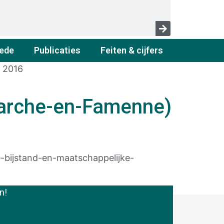
ede
Publicaties
Feiten & cijfers
 2016
Marche-en-Famenne)
-bijstand-en-maatschappelijke-
n!