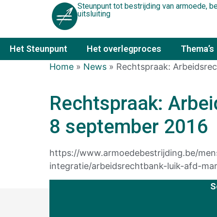
Steunpunt tot bestrijding van armoede, 
uitsluiting
Het Steunpunt
Het overlegproces
Thema’s
Home
»
News
»
Rechtspraak: Arbeidsre
Rechtspraak: Arbe
8 september 2016
https://www.armoedebestrijding.be/mens
integratie/arbeidsrechtbank-luik-afd-
S