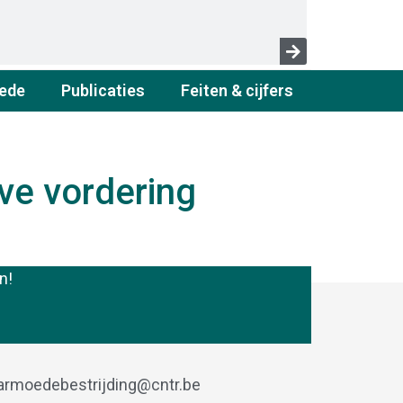
ede
Publicaties
Feiten & cijfers
ve vordering
n!
armoedebestrijding@cntr.be