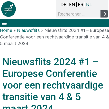
DE
EN
FR
NL
Het overlegproces
Dak- en thuisloosheid
Mensenrechten & armoede
Home
»
Nieuwsflits
»
Nieuwsflits 2024 #1 – Europese
Conferentie voor een rechtvaardige transitie van 4 &
5 maart 2024
Nieuwsflits 2024 #1 –
Europese Conferentie
voor een rechtvaardige
transitie van 4 & 5
maart 2024