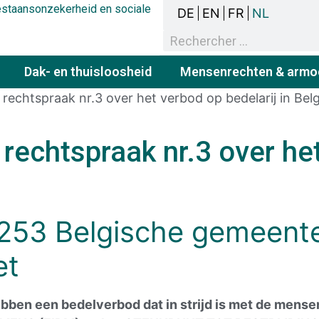
bestaansonzekerheid en sociale
DE
EN
FR
NL
Dak- en thuisloosheid
Mensenrechten & armo
 rechtspraak nr.3 over het verbod op bedelarij in Belg
 rechtspraak nr.3 over he
2
5
3
Belgische gemeent
et
ben een bedelverbod dat in strijd is met de mense