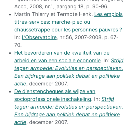
Acco, 2008, nr.1, jaargang 18, p. 90-96.
Martin Thierry et Termote Henk.
Les emplois
titres-services: marche-pied ou
chaussetrappe pour les personnes pauvres ?
In:
L’Observatoire
, nr.56, 2007-2008, p. 67-
70.
Het bevorderen van de kwaliteit van de
arbeid en van een sociale economie
. In:
Strijd
tegen armoede: Evoluties en perspectieven.
Een bijdrage aan politiek debat en politieke
actie
, december 2007.
De dienstencheques als wijze van
socioprofessionele inschakeling
. In:
Strijd
tegen armoede: Evoluties en perspectieven.
Een bijdrage aan politiek debat en politieke
actie
, december 2007.