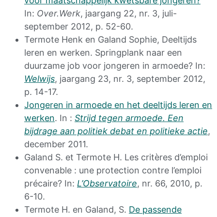
voor maatschappelijk kwetsbare jongeren?
In:
Over.Werk
, jaargang 22, nr. 3, juli-
september 2012, p. 52-60.
Termote Henk en Galand Sophie, Deeltijds
leren en werken. Springplank naar een
duurzame job voor jongeren in armoede? In:
Welwijs
, jaargang 23, nr. 3, september 2012,
p. 14-17.
Jongeren in armoede en het deeltijds leren en
werken
. In :
Strijd tegen armoede. Een
bijdrage aan politiek debat en politieke actie
,
december 2011.
Galand S. et Termote H. Les critères d’emploi
convenable : une protection contre l’emploi
précaire? In:
L’Observatoire
, nr. 66, 2010, p.
6-10.
Termote H. en Galand, S.
De passende