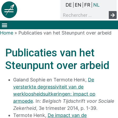
DE
EN
FR
NL
Het overlegproces
Dak- en thuisloosheid
Mensenrechten & armoede
Home
»
Publicaties van het Steunpunt over arbeid
Publicaties van het
Steunpunt over arbeid
Galand Sophie en Termote Henk,
De
versterkte degressiviteit van de
werkloosheidsuitkeringen: impact op
armoede
. In:
Belgisch Tijdschrift voor Sociale
Zekerheid
, 3e trimester 2014, p. 1-39.
Termote Henk,
De impact van de