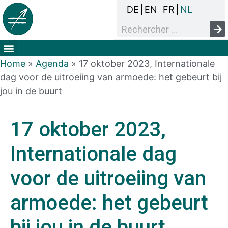
DE
EN
FR
NL
Het overlegproces
Dak- en thuisloosheid
Mensenrechten & armoede
Home
»
Agenda
»
17 oktober 2023, Internationale
dag voor de uitroeiing van armoede: het gebeurt bij
jou in de buurt
17 oktober 2023,
Internationale dag
voor de uitroeiing van
armoede: het gebeurt
bij jou in de buurt