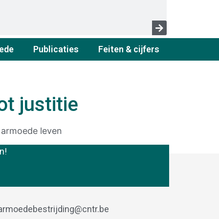
ede
Publicaties
Feiten & cijfers
t justitie
n armoede leven
n!
armoedebestrijding@cntr.be