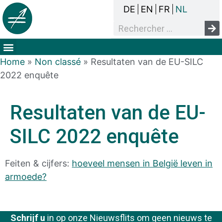
DE
EN
FR
NL
Het overlegproces
Dak- en thuisloosheid
Mensenrechten & armoede
Home
»
Non classé
»
Resultaten van de EU-SILC
2022 enquête
Resultaten van de EU-
SILC 2022 enquête
Feiten & cijfers:
h
oeveel mensen in België
leven in
armoede?
Schrijf u
in op onze Nieuwsflits om geen nieuws te