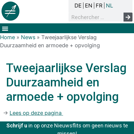
DE
EN
FR
NL
Het overlegproces
Dak- en thuisloosheid
Mensenrechten & armoede
Home
»
News
»
Tweejaarlijkse Verslag
Duurzaamheid en armoede + opvolging
Tweejaarlijkse Verslag
Duurzaamheid en
armoede + opvolging
->
Lees op deze pagina
Schrijf u
in op onze Nieuwsflits om geen nieuws te
missen!